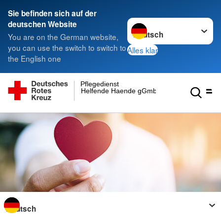
Sie befinden sich auf der
Sprache wechseln zu
deutschen Website
You are on the German website,
you can use the switch to switch to
Alles klar
the English one
Pflegedienst
Helfende Haende gGmbH
Sprache wechseln zu