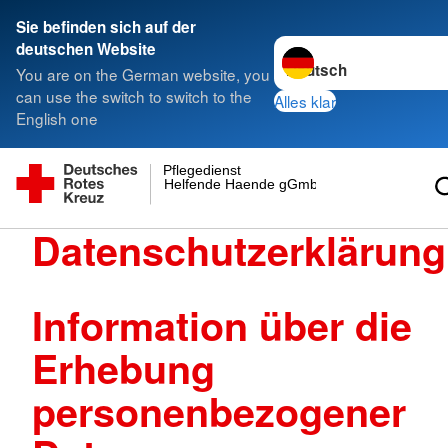
Sie befinden sich auf der
Sprache wechseln zu
deutschen Website
You are on the German website, you
can use the switch to switch to the
Alles klar
English one
Pflegedienst
Helfende Haende gGmbH
Datenschutzerklärung
Information über die
Erhebung
personenbezogener