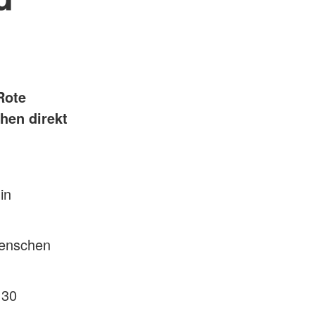
Rote
hen direkt
in
Menschen
 30