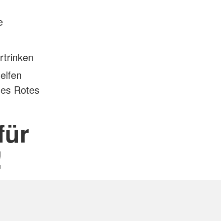
e
rtrinken
elfen
hes Rotes
für
!