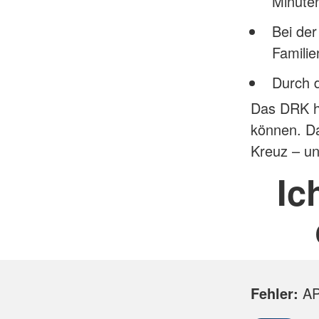
Minute
Bei der
Famili
Durch 
Das DRK hi
können. Da
Kreuz – un
Ic
Fehler:
API