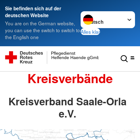
Sie befinden sich auf der
Sprache wechseln zu
deutschen Website
You are on the German website,
you can use the switch to switch to
Alles klar
the English one
Pflegedienst
Helfende Haende gGmbH
Kreisverbände
Kreisverband Saale-Orla
e.V.