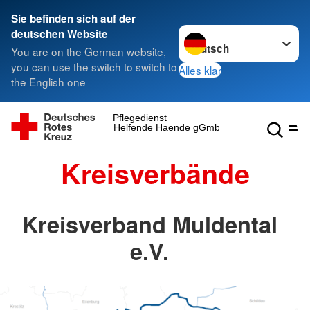
Sie befinden sich auf der
Sprache wechseln zu
deutschen Website
You are on the German website,
you can use the switch to switch to
Alles klar
the English one
Pflegedienst
Helfende Haende gGmbH
Kreisverbände
Kreisverband Muldental
e.V.