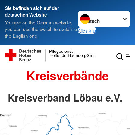
Sie befinden sich auf der
Sprache wechseln zu
deutschen Website
You are on the German website,
you can use the switch to switch to
Alles klar
the English one
Pflegedienst
Helfende Haende gGmbH
Kreisverbände
Kreisverband Löbau e.V.