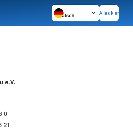
Sprache wechseln zu
Alles klar
u e.V.
6 0
6 21