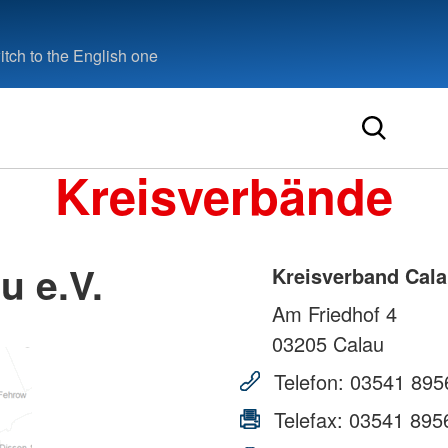
tch to the English one
Kreisverbände
u e.V.
Kreisverband Cala
Am Friedhof 4
03205
Calau
Telefon:
03541 895
Telefax:
03541 895