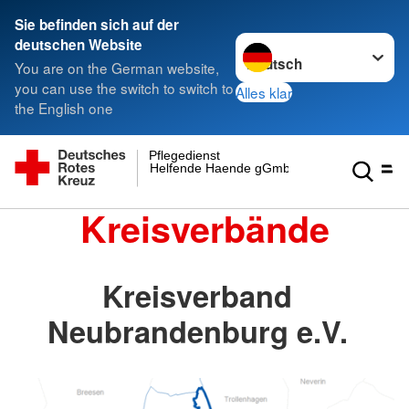
Sie befinden sich auf der
Sprache wechseln zu
deutschen Website
You are on the German website,
you can use the switch to switch to
Alles klar
the English one
Pflegedienst
Helfende Haende gGmbH
Kreisverbände
Kreisverband
Neubrandenburg e.V.