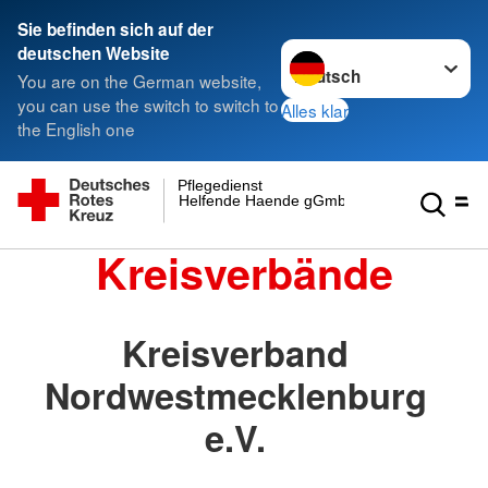
Sie befinden sich auf der
Sprache wechseln zu
deutschen Website
You are on the German website,
you can use the switch to switch to
Alles klar
the English one
Pflegedienst
Helfende Haende gGmbH
Kreisverbände
Kreisverband
Nordwestmecklenburg
e.V.