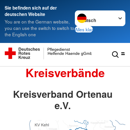
Sie befinden sich auf der
Sprache wechseln zu
deutschen Website
You are on the German website,
you can use the switch to switch to
Alles klar
the English one
Pflegedienst
Helfende Haende gGmbH
Kreisverbände
Kreisverband Ortenau
e.V.