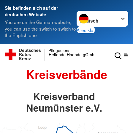
Sie befinden sich auf der
Sprache wechseln zu
deutschen Website
You are on the German website,
you can use the switch to switch to
Alles klar
the English one
Pflegedienst
Helfende Haende gGmbH
Kreisverbände
Kreisverband
Neumünster e.V.