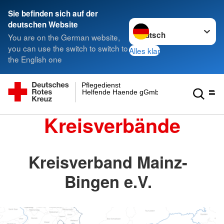
Sie befinden sich auf der
Sprache wechseln zu
deutschen Website
You are on the German website,
you can use the switch to switch to
Alles klar
the English one
Pflegedienst
Helfende Haende gGmbH
Kreisverbände
Kreisverband Mainz-
Bingen e.V.