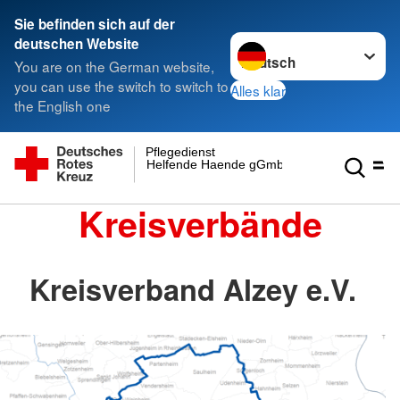
Sie befinden sich auf der
Sprache wechseln zu
deutschen Website
You are on the German website,
you can use the switch to switch to
Alles klar
the English one
Pflegedienst
Helfende Haende gGmbH
Kreisverbände
Kreisverband Alzey e.V.