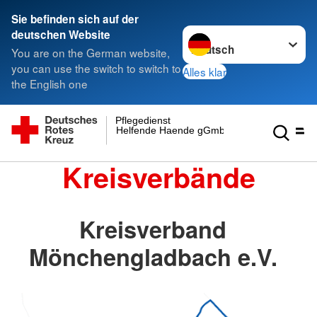
Sie befinden sich auf der
Sprache wechseln zu
deutschen Website
You are on the German website,
you can use the switch to switch to
Alles klar
the English one
Pflegedienst
Helfende Haende gGmbH
Kreisverbände
Kreisverband
Mönchengladbach e.V.