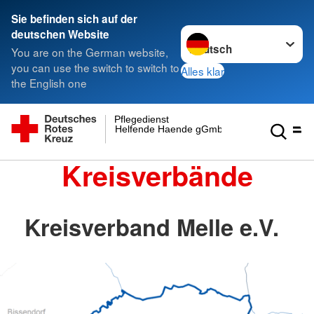
Sie befinden sich auf der
Sprache wechseln zu
deutschen Website
You are on the German website,
you can use the switch to switch to
Alles klar
the English one
Pflegedienst
Helfende Haende gGmbH
Kreisverbände
Kreisverband Melle e.V.