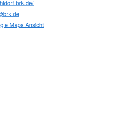
hldorf.brk.de/
@brk.de
ogle Maps Ansicht