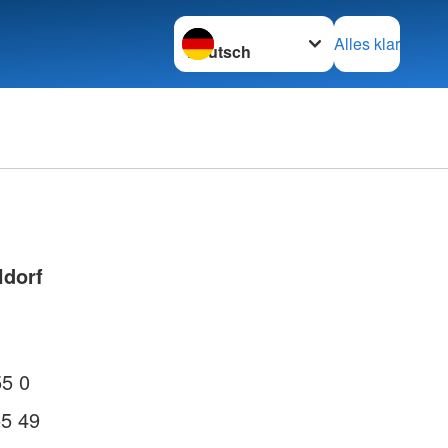
Sprache wechseln zu
Alles klar
ldorf
55 0
55 49