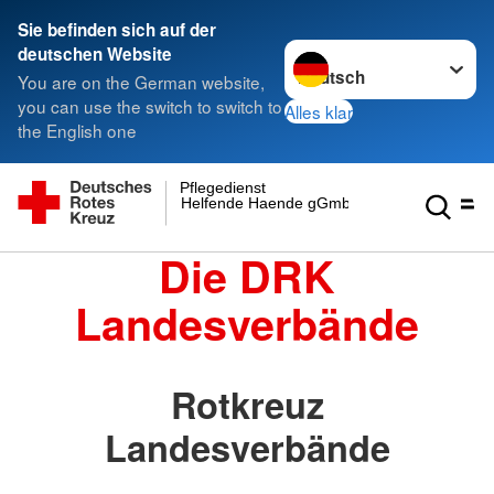
Sie befinden sich auf der
Sprache wechseln zu
deutschen Website
You are on the German website,
you can use the switch to switch to
Alles klar
the English one
Pflegedienst
Helfende Haende gGmbH
Die DRK
Landesverbände
Rotkreuz
Landesverbände