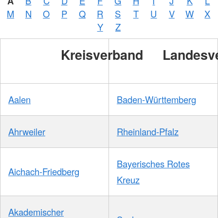
A
B
C
D
E
F
G
H
I
J
K
L
M
N
O
P
Q
R
S
T
U
V
W
X
Y
Z
Kreisverband
Landesv
Aalen
Baden-Württemberg
Ahrweiler
Rheinland-Pfalz
Bayerisches Rotes
Aichach-Friedberg
Kreuz
Akademischer