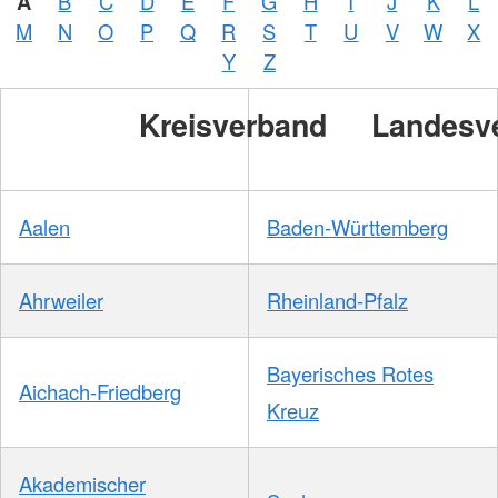
A
B
C
D
E
F
G
H
I
J
K
L
M
N
O
P
Q
R
S
T
U
V
W
X
Y
Z
Kreisverband
Landesv
Aalen
Baden-Württemberg
Ahrweiler
Rheinland-Pfalz
Bayerisches Rotes
Aichach-Friedberg
Kreuz
Akademischer