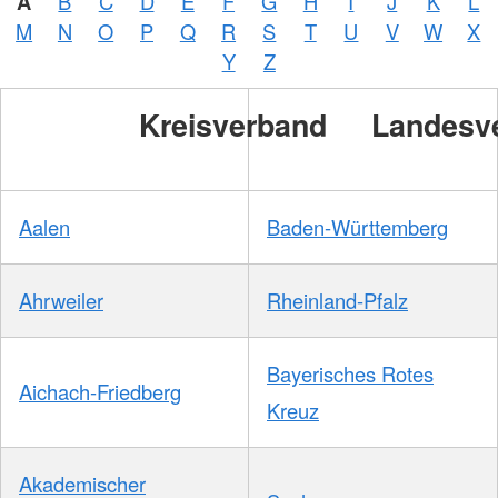
A
B
C
D
E
F
G
H
I
J
K
L
M
N
O
P
Q
R
S
T
U
V
W
X
Y
Z
Kreisverband
Landesv
Aalen
Baden-Württemberg
Ahrweiler
Rheinland-Pfalz
Bayerisches Rotes
Aichach-Friedberg
Kreuz
Akademischer