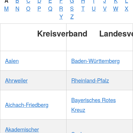
A
B
C
D
E
F
G
H
I
J
K
L
M
N
O
P
Q
R
S
T
U
V
W
X
Y
Z
Kreisverband
Landesv
Aalen
Baden-Württemberg
Ahrweiler
Rheinland-Pfalz
Bayerisches Rotes
Aichach-Friedberg
Kreuz
Akademischer