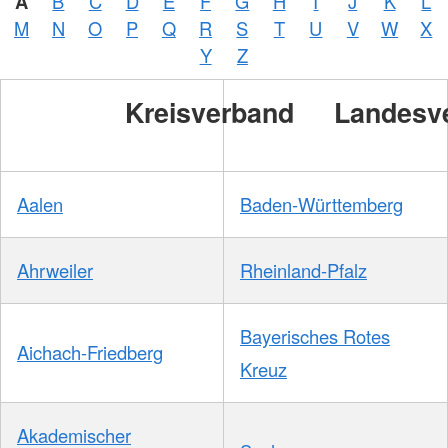
A
B
C
D
E
F
G
H
I
J
K
L
M
N
O
P
Q
R
S
T
U
V
W
X
Y
Z
Kreisverband
Landesv
Aalen
Baden-Württemberg
Ahrweiler
Rheinland-Pfalz
Bayerisches Rotes
Aichach-Friedberg
Kreuz
Akademischer