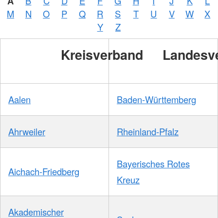
A
B
C
D
E
F
G
H
I
J
K
L
M
N
O
P
Q
R
S
T
U
V
W
X
Y
Z
Kreisverband
Landesv
Aalen
Baden-Württemberg
Ahrweiler
Rheinland-Pfalz
Bayerisches Rotes
Aichach-Friedberg
Kreuz
Akademischer