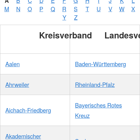
A
B
C
D
E
F
G
H
I
J
K
L
M
N
O
P
Q
R
S
T
U
V
W
X
Y
Z
Kreisverband
Landesv
Aalen
Baden-Württemberg
Ahrweiler
Rheinland-Pfalz
Bayerisches Rotes
Aichach-Friedberg
Kreuz
Akademischer