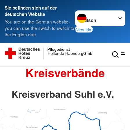
Sie befinden sich auf der
Sprache wechseln zu
deutschen Website
You are on the German website,
you can use the switch to switch to
Alles klar
the English one
Pflegedienst
Helfende Haende gGmbH
Kreisverbände
Kreisverband Suhl e.V.