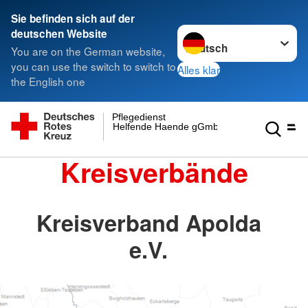
Sie befinden sich auf der
Sprache wechseln zu
deutschen Website
You are on the German website,
you can use the switch to switch to
Alles klar
the English one
Pflegedienst
Helfende Haende gGmbH
Kreisverbände
Kreisverband Apolda
e.V.