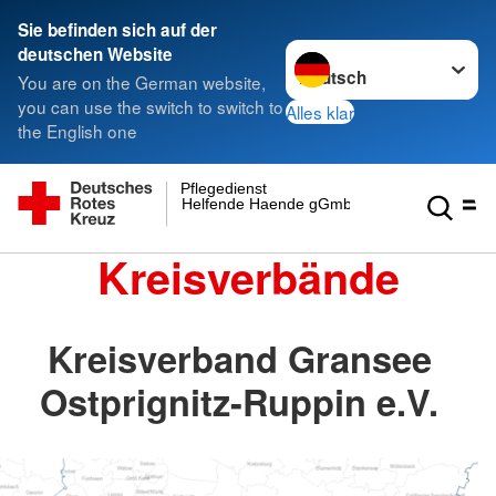
Sie befinden sich auf der
Sprache wechseln zu
deutschen Website
You are on the German website,
you can use the switch to switch to
Alles klar
the English one
Pflegedienst
Helfende Haende gGmbH
Kreisverbände
Kreisverband Gransee
Ostprignitz-Ruppin e.V.