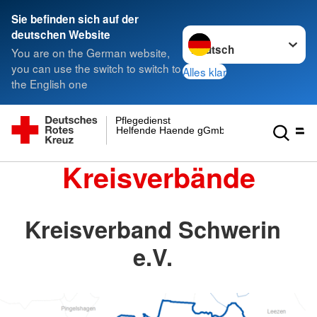
Sie befinden sich auf der
Sprache wechseln zu
deutschen Website
You are on the German website,
you can use the switch to switch to
Alles klar
the English one
Pflegedienst
Helfende Haende gGmbH
Kreisverbände
Kreisverband Schwerin
e.V.