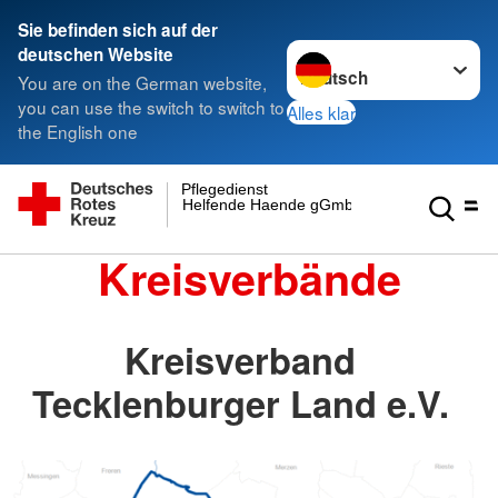
Sie befinden sich auf der
Sprache wechseln zu
deutschen Website
You are on the German website,
you can use the switch to switch to
Alles klar
the English one
Pflegedienst
Helfende Haende gGmbH
Kreisverbände
Kreisverband
Tecklenburger Land e.V.