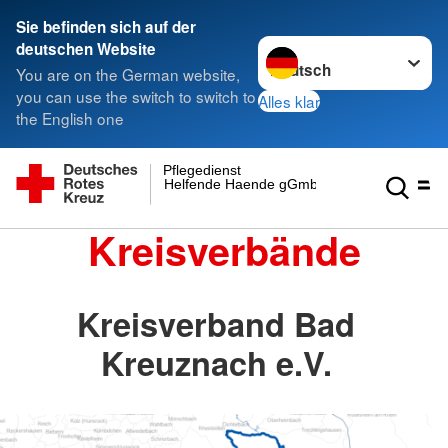
Sie befinden sich auf der
Sprache wechseln zu
deutschen Website
You are on the German website,
you can use the switch to switch to
Alles klar
the English one
Pflegedienst
Helfende Haende gGmbH
Kreisverbände
Kreisverband Bad
Kreuznach e.V.