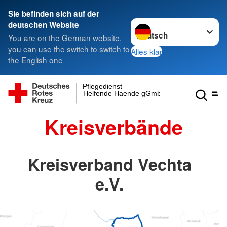
Sie befinden sich auf der
Sprache wechseln zu
deutschen Website
You are on the German website,
you can use the switch to switch to
Alles klar
the English one
Pflegedienst
Helfende Haende gGmbH
Kreisverbände
Kreisverband Vechta
e.V.