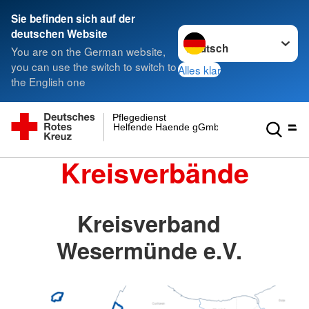
Sie befinden sich auf der
Sprache wechseln zu
deutschen Website
You are on the German website,
you can use the switch to switch to
Alles klar
the English one
Pflegedienst
Helfende Haende gGmbH
Kreisverbände
Kreisverband
Wesermünde e.V.