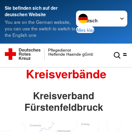
Sie befinden sich auf der
Sprache wechseln zu
deutschen Website
You are on the German website,
you can use the switch to switch to
Alles klar
the English one
Pflegedienst
Helfende Haende gGmbH
Kreisverbände
Kreisverband
Fürstenfeldbruck