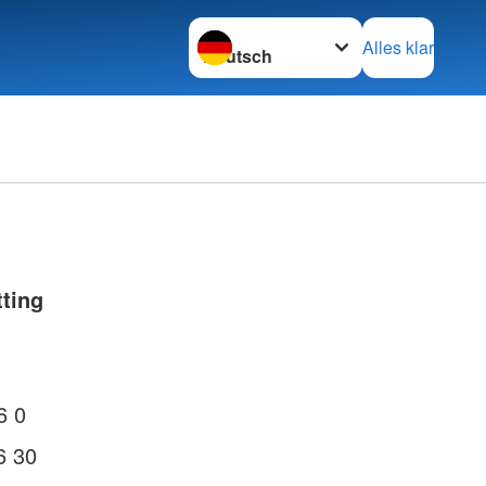
Sprache wechseln zu
Alles klar
tting
6 0
6 30