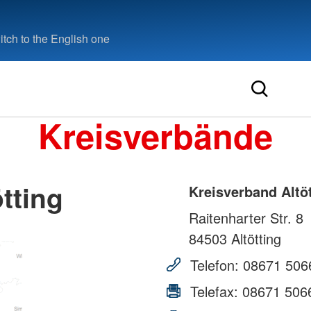
tch to the English one
Kreisverbände
tting
Kreisverband Altö
Raitenharter Str. 8
84503
Altötting
Telefon:
08671 506
Telefax:
08671 506